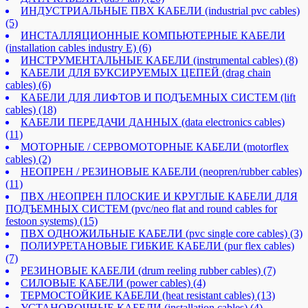
ИНДУСТРИАЛЬНЫЕ ПВХ КАБЕЛИ (industrial pvc cables)
(5)
ИНСТАЛЛЯЦИОННЫЕ КОМПЬЮТЕРНЫЕ КАБЕЛИ
(installation cables industry E)
(6)
ИНСТРУМЕНТАЛЬНЫЕ КАБЕЛИ (instrumental cables)
(8)
КАБЕЛИ ДЛЯ БУКСИРУЕМЫХ ЦЕПЕЙ (drag chain
cables)
(6)
КАБЕЛИ ДЛЯ ЛИФТОВ И ПОДЪЕМНЫХ СИСТЕМ (lift
cables)
(18)
КАБЕЛИ ПЕРЕДАЧИ ДАННЫХ (data electronics cables)
(11)
МОТОРНЫЕ / СЕРВОМОТОРНЫЕ КАБЕЛИ (motorflex
cables)
(2)
НЕОПРЕН / РЕЗИНОВЫЕ КАБЕЛИ (neopren/rubber cables)
(11)
ПВХ /НЕОПРЕН ПЛОСКИЕ И КРУГЛЫЕ КАБЕЛИ ДЛЯ
ПОДЪЕМНЫХ СИСТЕМ (pvc/neo flat and round cables for
festoon systems)
(15)
ПВХ ОДНОЖИЛЬНЫЕ КАБЕЛИ (pvc single core cables)
(3)
ПОЛИУРЕТАНОВЫЕ ГИБКИЕ КАБЕЛИ (pur flex cables)
(7)
РЕЗИНОВЫЕ КАБЕЛИ (drum reeling rubber cables)
(7)
СИЛОВЫЕ КАБЕЛИ (power cables)
(4)
ТЕРМОСТОЙКИЕ КАБЕЛИ (heat resistant cables)
(13)
УСТАНОВОЧНЫЕ КАБЕЛИ (installation cables)
(4)