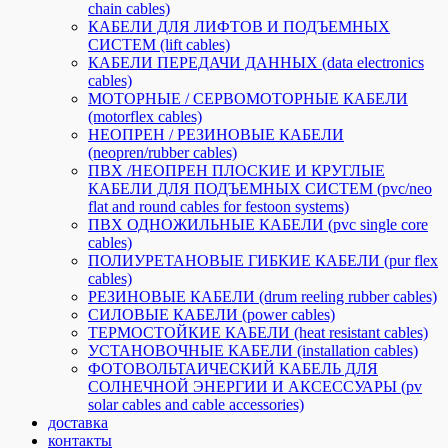
chain cables)
КАБЕЛИ ДЛЯ ЛИФТОВ И ПОДЪЕМНЫХ
СИСТЕМ (lift cables)
КАБЕЛИ ПЕРЕДАЧИ ДАННЫХ (data electronics
cables)
МОТОРНЫЕ / СЕРВОМОТОРНЫЕ КАБЕЛИ
(motorflex cables)
НЕОПРЕН / РЕЗИНОВЫЕ КАБЕЛИ
(neopren/rubber cables)
ПВХ /НЕОПРЕН ПЛОСКИЕ И КРУГЛЫЕ
КАБЕЛИ ДЛЯ ПОДЪЕМНЫХ СИСТЕМ (pvc/neo
flat and round cables for festoon systems)
ПВХ ОДНОЖИЛЬНЫЕ КАБЕЛИ (pvc single core
cables)
ПОЛИУРЕТАНОВЫЕ ГИБКИЕ КАБЕЛИ (pur flex
cables)
РЕЗИНОВЫЕ КАБЕЛИ (drum reeling rubber cables)
СИЛОВЫЕ КАБЕЛИ (power cables)
ТЕРМОСТОЙКИЕ КАБЕЛИ (heat resistant cables)
УСТАНОВОЧНЫЕ КАБЕЛИ (installation cables)
ФОТОВОЛЬТАИЧЕСКИЙ КАБЕЛЬ ДЛЯ
СОЛНЕЧНОЙ ЭНЕРГИИ И АКСЕССУАРЫ (pv
solar cables and cable accessories)
доставка
контакты