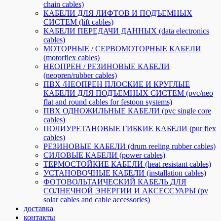
chain cables)
КАБЕЛИ ДЛЯ ЛИФТОВ И ПОДЪЕМНЫХ
СИСТЕМ (lift cables)
КАБЕЛИ ПЕРЕДАЧИ ДАННЫХ (data electronics
cables)
МОТОРНЫЕ / СЕРВОМОТОРНЫЕ КАБЕЛИ
(motorflex cables)
НЕОПРЕН / РЕЗИНОВЫЕ КАБЕЛИ
(neopren/rubber cables)
ПВХ /НЕОПРЕН ПЛОСКИЕ И КРУГЛЫЕ
КАБЕЛИ ДЛЯ ПОДЪЕМНЫХ СИСТЕМ (pvc/neo
flat and round cables for festoon systems)
ПВХ ОДНОЖИЛЬНЫЕ КАБЕЛИ (pvc single core
cables)
ПОЛИУРЕТАНОВЫЕ ГИБКИЕ КАБЕЛИ (pur flex
cables)
РЕЗИНОВЫЕ КАБЕЛИ (drum reeling rubber cables)
СИЛОВЫЕ КАБЕЛИ (power cables)
ТЕРМОСТОЙКИЕ КАБЕЛИ (heat resistant cables)
УСТАНОВОЧНЫЕ КАБЕЛИ (installation cables)
ФОТОВОЛЬТАИЧЕСКИЙ КАБЕЛЬ ДЛЯ
СОЛНЕЧНОЙ ЭНЕРГИИ И АКСЕССУАРЫ (pv
solar cables and cable accessories)
доставка
контакты