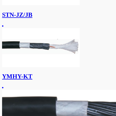
STN-JZ/JB
YMHY-KT