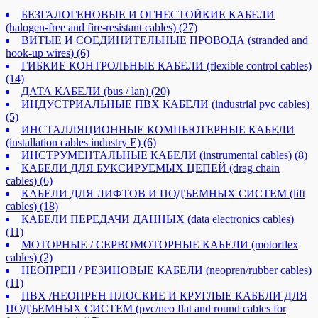
БЕЗГАЛОГЕНОВЫЕ И ОГНЕСТОЙКИЕ КАБЕЛИ
(halogen-free and fire-resistant cables)
(27)
ВИТЫЕ И СОЕДИНИТЕЛЬНЫЕ ПРОВОДА (stranded and
hook-up wires)
(6)
ГИБКИЕ КОНТРОЛЬНЫЕ КАБЕЛИ (flexible control cables)
(14)
ДАТА КАБЕЛИ (bus / lan)
(20)
ИНДУСТРИАЛЬНЫЕ ПВХ КАБЕЛИ (industrial pvc cables)
(5)
ИНСТАЛЛЯЦИОННЫЕ КОМПЬЮТЕРНЫЕ КАБЕЛИ
(installation cables industry E)
(6)
ИНСТРУМЕНТАЛЬНЫЕ КАБЕЛИ (instrumental cables)
(8)
КАБЕЛИ ДЛЯ БУКСИРУЕМЫХ ЦЕПЕЙ (drag chain
cables)
(6)
КАБЕЛИ ДЛЯ ЛИФТОВ И ПОДЪЕМНЫХ СИСТЕМ (lift
cables)
(18)
КАБЕЛИ ПЕРЕДАЧИ ДАННЫХ (data electronics cables)
(11)
МОТОРНЫЕ / СЕРВОМОТОРНЫЕ КАБЕЛИ (motorflex
cables)
(2)
НЕОПРЕН / РЕЗИНОВЫЕ КАБЕЛИ (neopren/rubber cables)
(11)
ПВХ /НЕОПРЕН ПЛОСКИЕ И КРУГЛЫЕ КАБЕЛИ ДЛЯ
ПОДЪЕМНЫХ СИСТЕМ (pvc/neo flat and round cables for