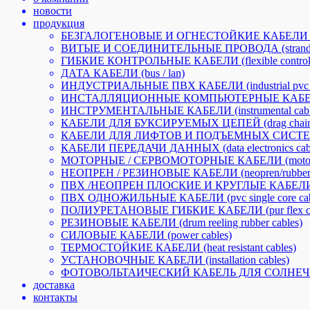
новости
продукция
БЕЗГАЛОГЕНОВЫЕ И ОГНЕСТОЙКИЕ КАБЕЛИ (halogen-
ВИТЫЕ И СОЕДИНИТЕЛЬНЫЕ ПРОВОДА (stranded a
ГИБКИЕ КОНТРОЛЬНЫЕ КАБЕЛИ (flexible control 
ДАТА КАБЕЛИ (bus / lan)
ИНДУСТРИАЛЬНЫЕ ПВХ КАБЕЛИ (industrial pvc c
ИНСТАЛЛЯЦИОННЫЕ КОМПЬЮТЕРНЫЕ КАБЕЛИ (insta
ИНСТРУМЕНТАЛЬНЫЕ КАБЕЛИ (instrumental cabl
КАБЕЛИ ДЛЯ БУКСИРУЕМЫХ ЦЕПЕЙ (drag chain 
КАБЕЛИ ДЛЯ ЛИФТОВ И ПОДЪЕМНЫХ СИСТЕМ (li
КАБЕЛИ ПЕРЕДАЧИ ДАННЫХ (data electronics cabl
МОТОРНЫЕ / СЕРВОМОТОРНЫЕ КАБЕЛИ (motorfle
НЕОПРЕН / РЕЗИНОВЫЕ КАБЕЛИ (neopren/rubber c
ПВХ /НЕОПРЕН ПЛОСКИЕ И КРУГЛЫЕ КАБЕЛИ ДЛЯ П
ПВХ ОДНОЖИЛЬНЫЕ КАБЕЛИ (pvc single core cab
ПОЛИУРЕТАНОВЫЕ ГИБКИЕ КАБЕЛИ (pur flex ca
РЕЗИНОВЫЕ КАБЕЛИ (drum reeling rubber cables)
СИЛОВЫЕ КАБЕЛИ (power cables)
ТЕРМОСТОЙКИЕ КАБЕЛИ (heat resistant cables)
УСТАНОВОЧНЫЕ КАБЕЛИ (installation cables)
ФОТОВОЛЬТАИЧЕСКИЙ КАБЕЛЬ ДЛЯ СОЛНЕЧНОЙ ЭНЕ
доставка
контакты