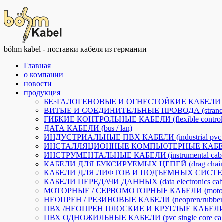
böhm kabel - поставки кабеля из германии
Главная
о компании
новости
продукция
БЕЗГАЛОГЕНОВЫЕ И ОГНЕСТОЙКИЕ КАБЕЛИ (halogen-
ВИТЫЕ И СОЕДИНИТЕЛЬНЫЕ ПРОВОДА (stranded a
ГИБКИЕ КОНТРОЛЬНЫЕ КАБЕЛИ (flexible control 
ДАТА КАБЕЛИ (bus / lan)
ИНДУСТРИАЛЬНЫЕ ПВХ КАБЕЛИ (industrial pvc c
ИНСТАЛЛЯЦИОННЫЕ КОМПЬЮТЕРНЫЕ КАБЕЛИ (insta
ИНСТРУМЕНТАЛЬНЫЕ КАБЕЛИ (instrumental cabl
КАБЕЛИ ДЛЯ БУКСИРУЕМЫХ ЦЕПЕЙ (drag chain 
КАБЕЛИ ДЛЯ ЛИФТОВ И ПОДЪЕМНЫХ СИСТЕМ (li
КАБЕЛИ ПЕРЕДАЧИ ДАННЫХ (data electronics cabl
МОТОРНЫЕ / СЕРВОМОТОРНЫЕ КАБЕЛИ (motorfle
НЕОПРЕН / РЕЗИНОВЫЕ КАБЕЛИ (neopren/rubber c
ПВХ /НЕОПРЕН ПЛОСКИЕ И КРУГЛЫЕ КАБЕЛИ ДЛЯ П
ПВХ ОДНОЖИЛЬНЫЕ КАБЕЛИ (pvc single core cab