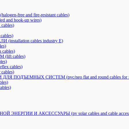
free and fire-resistant cables)
nd hook-up wires)
cables)
ables)
llation cables industry E)
es)
cables)
ft cables)
es)
x cables)
ables)
ОДЪЕМНЫХ СИСТЕМ (pvc/neo flat and round cables for fes
les)
bles)
РГИИ И АКСЕССУАРЫ (pv solar cables and cable accesso