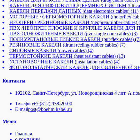
КАБЕЛИ ДЛЯ ЛИФТОВ И ПОДЪЕМНЫХ СИСТЕМ (lift cab
КАБЕЛИ ПЕРЕДАЧИ ДАННЫХ (data electronics cables)
(11)
МОТОРНЫЕ / СЕРВОМОТОРНЫЕ КАБЕЛИ (motorflex cabl
НЕОПРЕН / РЕЗИНОВЫЕ КАБЕЛИ (neopren/rubber cables)
ПВХ /НЕОПРЕН ПЛОСКИЕ И КРУГЛЫЕ КАБЕЛИ ДЛЯ ПОДЪЕМНЫ
ПВХ ОДНОЖИЛЬНЫЕ КАБЕЛИ (pvc single core cables)
(3)
ПОЛИУРЕТАНОВЫЕ ГИБКИЕ КАБЕЛИ (pur flex cables)
(7
РЕЗИНОВЫЕ КАБЕЛИ (drum reeling rubber cables)
(7)
СИЛОВЫЕ КАБЕЛИ (power cables)
(4)
ТЕРМОСТОЙКИЕ КАБЕЛИ (heat resistant cables)
(13)
УСТАНОВОЧНЫЕ КАБЕЛИ (installation cables)
(4)
ФОТОВОЛЬТАИЧЕСКИЙ КАБЕЛЬ ДЛЯ СОЛНЕЧНОЙ ЭНЕРГИИ И
Контакты
192102, Санкт-Петербург, ул. Новорощинская 4 лит. А пом
Телефон
+7 (812) 938-20-00
E-mail
post@boehm-kabel.ru
Меню
Главная
о компании