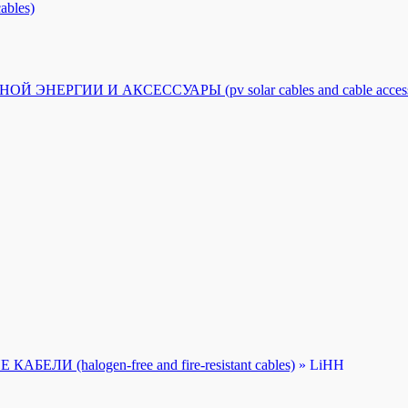
bles)
РГИИ И АКСЕССУАРЫ (pv solar cables and cable accesso
 (halogen-free and fire-resistant cables)
»
LiHH