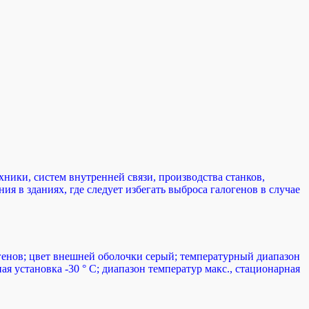
ники, систем внутренней связи, производства станков,
я в зданиях, где следует избегать выброса галогенов в случае
огенов; цвет внешней оболочки серый; температурный диапазон
ая установка -30 ° C; диапазон температур макс., стационарная