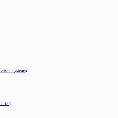
toon systems)
ries)