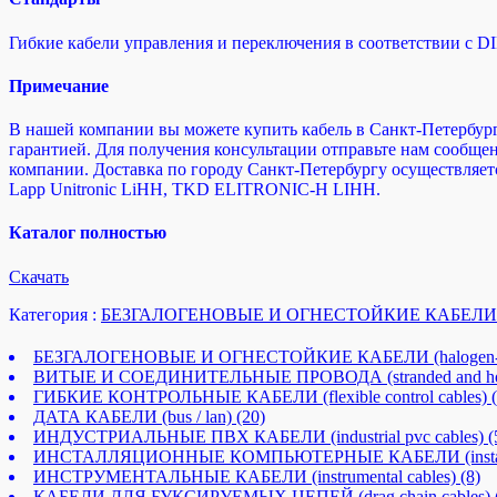
Гибкие кабели управления и переключения в соответствии с D
Примечание
В нашей компании вы можете купить кабель в Санкт-Петербурге
гарантией. Для получения консультации отправьте нам сообщени
компании. Доставка по городу Санкт-Петербургу осуществляет
Lapp Unitronic LiHH, TKD ELITRONIC-H LIHH.
Каталог полностью
Cкачать
Категория :
БЕЗГАЛОГЕНОВЫЕ И ОГНЕСТОЙКИЕ КАБЕЛИ (halogen-
БЕЗГАЛОГЕНОВЫЕ И ОГНЕСТОЙКИЕ КАБЕЛИ (halogen-free an
ВИТЫЕ И СОЕДИНИТЕЛЬНЫЕ ПРОВОДА (stranded and hoo
ГИБКИЕ КОНТРОЛЬНЫЕ КАБЕЛИ (flexible control cables)
ДАТА КАБЕЛИ (bus / lan)
(20)
ИНДУСТРИАЛЬНЫЕ ПВХ КАБЕЛИ (industrial pvc cables)
(
ИНСТАЛЛЯЦИОННЫЕ КОМПЬЮТЕРНЫЕ КАБЕЛИ (installatio
ИНСТРУМЕНТАЛЬНЫЕ КАБЕЛИ (instrumental cables)
(8)
КАБЕЛИ ДЛЯ БУКСИРУЕМЫХ ЦЕПЕЙ (drag chain cables)