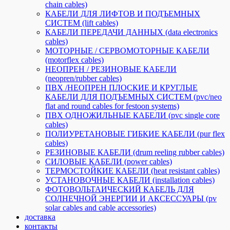
chain cables)
КАБЕЛИ ДЛЯ ЛИФТОВ И ПОДЪЕМНЫХ
СИСТЕМ (lift cables)
КАБЕЛИ ПЕРЕДАЧИ ДАННЫХ (data electronics
cables)
МОТОРНЫЕ / СЕРВОМОТОРНЫЕ КАБЕЛИ
(motorflex cables)
НЕОПРЕН / РЕЗИНОВЫЕ КАБЕЛИ
(neopren/rubber cables)
ПВХ /НЕОПРЕН ПЛОСКИЕ И КРУГЛЫЕ
КАБЕЛИ ДЛЯ ПОДЪЕМНЫХ СИСТЕМ (pvc/neo
flat and round cables for festoon systems)
ПВХ ОДНОЖИЛЬНЫЕ КАБЕЛИ (pvc single core
cables)
ПОЛИУРЕТАНОВЫЕ ГИБКИЕ КАБЕЛИ (pur flex
cables)
РЕЗИНОВЫЕ КАБЕЛИ (drum reeling rubber cables)
СИЛОВЫЕ КАБЕЛИ (power cables)
ТЕРМОСТОЙКИЕ КАБЕЛИ (heat resistant cables)
УСТАНОВОЧНЫЕ КАБЕЛИ (installation cables)
ФОТОВОЛЬТАИЧЕСКИЙ КАБЕЛЬ ДЛЯ
СОЛНЕЧНОЙ ЭНЕРГИИ И АКСЕССУАРЫ (pv
solar cables and cable accessories)
доставка
контакты