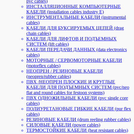
pvc cables)
ИНСТАЛЛЯЦИОННЫЕ КОМПЬЮТЕРНЫЕ
КАБЕЛИ (installation cables industry E)
ИНСТРУМЕНТАЛЬНЫЕ КАБЕЛИ (instrumental
cables)
КАБЕЛИ ДЛЯ БУКСИРУЕМЫХ ЦЕПЕЙ (drag
chain cables)
КАБЕЛИ ДЛЯ ЛИФТОВ И ПОДЪЕМНЫХ
СИСТЕМ (lift cables)
КАБЕЛИ ПЕРЕДАЧИ ДАННЫХ (data electronics
cables)
МОТОРНЫЕ / СЕРВОМОТОРНЫЕ КАБЕЛИ
(motorflex cables)
НЕОПРЕН / РЕЗИНОВЫЕ КАБЕЛИ
(neopren/rubber cables)
ПВХ /НЕОПРЕН ПЛОСКИЕ И КРУГЛЫЕ
КАБЕЛИ ДЛЯ ПОДЪЕМНЫХ СИСТЕМ (pvc/neo
flat and round cables for festoon systems)
ПВХ ОДНОЖИЛЬНЫЕ КАБЕЛИ (pvc single core
cables)
ПОЛИУРЕТАНОВЫЕ ГИБКИЕ КАБЕЛИ (pur flex
cables)
РЕЗИНОВЫЕ КАБЕЛИ (drum reeling rubber cables)
СИЛОВЫЕ КАБЕЛИ (power cables)
ТЕРМОСТОЙКИЕ КАБЕЛИ (heat resistant cables)