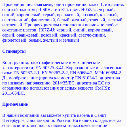
Проводник: цельная медь, один проводник, класс 1; изоляция:
сшитый эластомер LS0H, тип EI5, цвет: H05Z-U: черный,
синий, коричневый, серый, оранжевый, розовый, красный,
светло-синий, фиолетовый, белый, желтый, зеленый, желтый
и зеленый. При двухцветном исполнении возможно любое
сочетание цветов. H07Z-U: черный, синий, коричневый,
серый, оранжевый, розовый, красный, светло-синий,
фиолетовый, белый, желтый и зеленый
Стандарты
Конструкция, электрофизические и механические
характеристики: EN 50525-3-41. Коррозионные и галогенные
газы: EN 50267-2-1, EN 50267-2-2, EN 60684-2, МЭК 60684-2.
Дымообразование (пропускаемость): EN 61034-2, директива
по низкому напряжению: 2014/35/EC, директива ЕС по
ограничению использования опасных веществ (RoHS):
2011/65/EC.
Примечание
В нашей компании вы можете купить кабель в Санкт-
Петербурге, с доставкой по России. На наших складах всегда
есть позиции, мы предоставляем только качественное