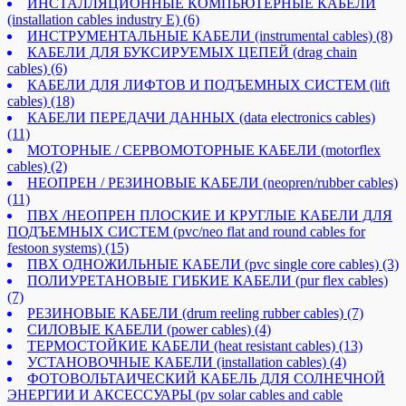
ИНСТАЛЛЯЦИОННЫЕ КОМПЬЮТЕРНЫЕ КАБЕЛИ
(installation cables industry E)
(6)
ИНСТРУМЕНТАЛЬНЫЕ КАБЕЛИ (instrumental cables)
(8)
КАБЕЛИ ДЛЯ БУКСИРУЕМЫХ ЦЕПЕЙ (drag chain
cables)
(6)
КАБЕЛИ ДЛЯ ЛИФТОВ И ПОДЪЕМНЫХ СИСТЕМ (lift
cables)
(18)
КАБЕЛИ ПЕРЕДАЧИ ДАННЫХ (data electronics cables)
(11)
МОТОРНЫЕ / СЕРВОМОТОРНЫЕ КАБЕЛИ (motorflex
cables)
(2)
НЕОПРЕН / РЕЗИНОВЫЕ КАБЕЛИ (neopren/rubber cables)
(11)
ПВХ /НЕОПРЕН ПЛОСКИЕ И КРУГЛЫЕ КАБЕЛИ ДЛЯ
ПОДЪЕМНЫХ СИСТЕМ (pvc/neo flat and round cables for
festoon systems)
(15)
ПВХ ОДНОЖИЛЬНЫЕ КАБЕЛИ (pvc single core cables)
(3)
ПОЛИУРЕТАНОВЫЕ ГИБКИЕ КАБЕЛИ (pur flex cables)
(7)
РЕЗИНОВЫЕ КАБЕЛИ (drum reeling rubber cables)
(7)
СИЛОВЫЕ КАБЕЛИ (power cables)
(4)
ТЕРМОСТОЙКИЕ КАБЕЛИ (heat resistant cables)
(13)
УСТАНОВОЧНЫЕ КАБЕЛИ (installation cables)
(4)
ФОТОВОЛЬТАИЧЕСКИЙ КАБЕЛЬ ДЛЯ СОЛНЕЧНОЙ
ЭНЕРГИИ И АКСЕССУАРЫ (pv solar cables and cable