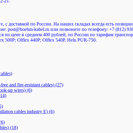
2-21.
, с доставкой по России. На наших складах всегда есть позиции
е: post@boehm-kabel.ru или позвоните по телефону: +7 (812) 93
ся по цене в среднем 400 рублей, по России по тарифам трансп
lex 500P; Olflex 440P; Olflex 540P, Helu PUR-750.
bles)
d fire-resistant cables)
(27)
k-up wires)
(6)
(14)
5)
n cables industry E)
(6)
(6)
les)
(18)