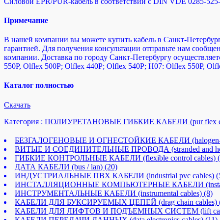
Силовой EPR/PUR-кабель в соответствии с DIN VDE 0285-525-
Примечание
В нашей компании вы можете купить кабель в Санкт-Петербурге
гарантией. Для получения консультации отправьте нам сообщени
компании. Доставка по городу Санкт-Петербургу осуществляет
550P, Olflex 500P; Olflex 440P; Olflex 540P; H07: Olflex 550P, Olf
Каталог полностью
Cкачать
Категория :
ПОЛИУРЕТАНОВЫЕ ГИБКИЕ КАБЕЛИ (pur flex ca
БЕЗГАЛОГЕНОВЫЕ И ОГНЕСТОЙКИЕ КАБЕЛИ (halogen-free an
ВИТЫЕ И СОЕДИНИТЕЛЬНЫЕ ПРОВОДА (stranded and hoo
ГИБКИЕ КОНТРОЛЬНЫЕ КАБЕЛИ (flexible control cables)
ДАТА КАБЕЛИ (bus / lan)
(20)
ИНДУСТРИАЛЬНЫЕ ПВХ КАБЕЛИ (industrial pvc cables)
(
ИНСТАЛЛЯЦИОННЫЕ КОМПЬЮТЕРНЫЕ КАБЕЛИ (installatio
ИНСТРУМЕНТАЛЬНЫЕ КАБЕЛИ (instrumental cables)
(8)
КАБЕЛИ ДЛЯ БУКСИРУЕМЫХ ЦЕПЕЙ (drag chain cables)
КАБЕЛИ ДЛЯ ЛИФТОВ И ПОДЪЕМНЫХ СИСТЕМ (lift cab
КАБЕЛИ ПЕРЕДАЧИ ДАННЫХ (data electronics cables)
(11)