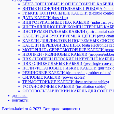
БЕЗГАЛОГЕНОВЫЕ И ОГНЕСТОЙКИЕ КАБЕЛИ (halogen-
ВИТЫЕ И СОЕДИНИТЕЛЬНЫЕ ПРОВОДА (stranded a
ГИБКИЕ КОНТРОЛЬНЫЕ КАБЕЛИ (flexible control 
ДАТА КАБЕЛИ (bus / lan)
ИНДУСТРИАЛЬНЫЕ ПВХ КАБЕЛИ (industrial pvc c
ИНСТАЛЛЯЦИОННЫЕ КОМПЬЮТЕРНЫЕ КАБЕЛИ (insta
ИНСТРУМЕНТАЛЬНЫЕ КАБЕЛИ (instrumental cabl
КАБЕЛИ ДЛЯ БУКСИРУЕМЫХ ЦЕПЕЙ (drag chain 
КАБЕЛИ ДЛЯ ЛИФТОВ И ПОДЪЕМНЫХ СИСТЕМ (li
КАБЕЛИ ПЕРЕДАЧИ ДАННЫХ (data electronics cabl
МОТОРНЫЕ / СЕРВОМОТОРНЫЕ КАБЕЛИ (motorfle
НЕОПРЕН / РЕЗИНОВЫЕ КАБЕЛИ (neopren/rubber c
ПВХ /НЕОПРЕН ПЛОСКИЕ И КРУГЛЫЕ КАБЕЛИ ДЛЯ П
ПВХ ОДНОЖИЛЬНЫЕ КАБЕЛИ (pvc single core cab
ПОЛИУРЕТАНОВЫЕ ГИБКИЕ КАБЕЛИ (pur flex ca
РЕЗИНОВЫЕ КАБЕЛИ (drum reeling rubber cables)
СИЛОВЫЕ КАБЕЛИ (power cables)
ТЕРМОСТОЙКИЕ КАБЕЛИ (heat resistant cables)
УСТАНОВОЧНЫЕ КАБЕЛИ (installation cables)
ФОТОВОЛЬТАИЧЕСКИЙ КАБЕЛЬ ДЛЯ СОЛНЕЧНОЙ ЭНЕ
доставка
контакты
Boehm-kabel.ru © 2023. Все права защищены