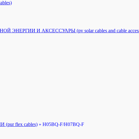
bles)
РГИИ И АКСЕССУАРЫ (pv solar cables and cable accesso
r flex cables)
»
H05BQ-F/H07BQ-F