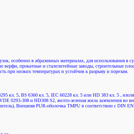
рузок, особенно в абразивных материалах, для использования в 
верфи, прокатные и сталелитейные заводы, строительные площад
сть при низких температурах и устойчив к разрыву и порезам.
 кл. 5, BS 6360 кл. 5, IEC 60228 кл. 5 или HD 383 кл. 5 , изол
 VDE 0293-308 и HD308 S2, желто-зеленая жила заземления во вн
итель), Внешняя PUR-оболочка TMPU в соответствии с DIN EN 