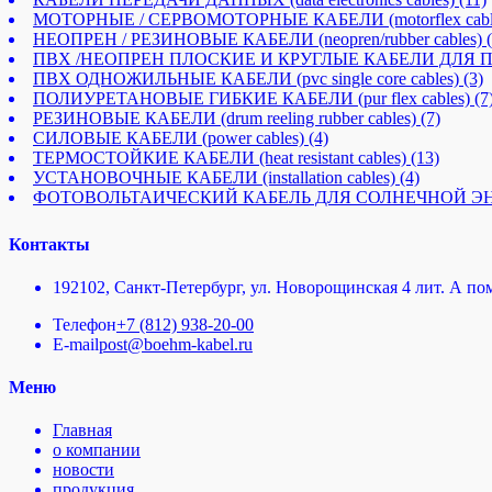
МОТОРНЫЕ / СЕРВОМОТОРНЫЕ КАБЕЛИ (motorflex cabl
НЕОПРЕН / РЕЗИНОВЫЕ КАБЕЛИ (neopren/rubber cables)
ПВХ /НЕОПРЕН ПЛОСКИЕ И КРУГЛЫЕ КАБЕЛИ ДЛЯ ПОДЪЕМНЫ
ПВХ ОДНОЖИЛЬНЫЕ КАБЕЛИ (pvc single core cables)
(3)
ПОЛИУРЕТАНОВЫЕ ГИБКИЕ КАБЕЛИ (pur flex cables)
(7
РЕЗИНОВЫЕ КАБЕЛИ (drum reeling rubber cables)
(7)
СИЛОВЫЕ КАБЕЛИ (power cables)
(4)
ТЕРМОСТОЙКИЕ КАБЕЛИ (heat resistant cables)
(13)
УСТАНОВОЧНЫЕ КАБЕЛИ (installation cables)
(4)
ФОТОВОЛЬТАИЧЕСКИЙ КАБЕЛЬ ДЛЯ СОЛНЕЧНОЙ ЭНЕРГИИ И
Контакты
192102, Санкт-Петербург, ул. Новорощинская 4 лит. А пом
Телефон
+7 (812) 938-20-00
E-mail
post@boehm-kabel.ru
Меню
Главная
о компании
новости
продукция