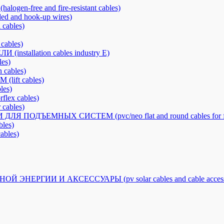
free and fire-resistant cables)
nd hook-up wires)
cables)
ables)
llation cables industry E)
es)
cables)
ft cables)
es)
x cables)
ables)
ОДЪЕМНЫХ СИСТЕМ (pvc/neo flat and round cables for fes
les)
bles)
РГИИ И АКСЕССУАРЫ (pv solar cables and cable accesso