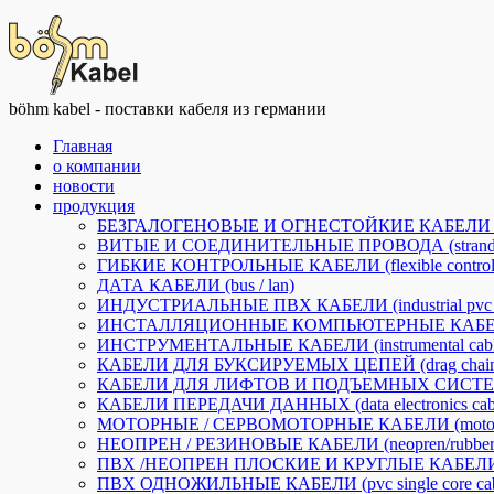
böhm kabel - поставки кабеля из германии
Главная
о компании
новости
продукция
БЕЗГАЛОГЕНОВЫЕ И ОГНЕСТОЙКИЕ КАБЕЛИ (halogen-
ВИТЫЕ И СОЕДИНИТЕЛЬНЫЕ ПРОВОДА (stranded a
ГИБКИЕ КОНТРОЛЬНЫЕ КАБЕЛИ (flexible control 
ДАТА КАБЕЛИ (bus / lan)
ИНДУСТРИАЛЬНЫЕ ПВХ КАБЕЛИ (industrial pvc c
ИНСТАЛЛЯЦИОННЫЕ КОМПЬЮТЕРНЫЕ КАБЕЛИ (insta
ИНСТРУМЕНТАЛЬНЫЕ КАБЕЛИ (instrumental cabl
КАБЕЛИ ДЛЯ БУКСИРУЕМЫХ ЦЕПЕЙ (drag chain 
КАБЕЛИ ДЛЯ ЛИФТОВ И ПОДЪЕМНЫХ СИСТЕМ (li
КАБЕЛИ ПЕРЕДАЧИ ДАННЫХ (data electronics cabl
МОТОРНЫЕ / СЕРВОМОТОРНЫЕ КАБЕЛИ (motorfle
НЕОПРЕН / РЕЗИНОВЫЕ КАБЕЛИ (neopren/rubber c
ПВХ /НЕОПРЕН ПЛОСКИЕ И КРУГЛЫЕ КАБЕЛИ ДЛЯ П
ПВХ ОДНОЖИЛЬНЫЕ КАБЕЛИ (pvc single core cab