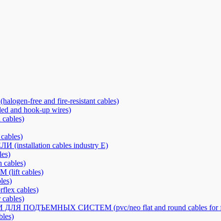
free and fire-resistant cables)
nd hook-up wires)
cables)
ables)
llation cables industry E)
es)
cables)
ft cables)
es)
x cables)
ables)
ОДЪЕМНЫХ СИСТЕМ (pvc/neo flat and round cables for fes
les)