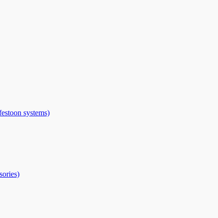
toon systems)
ries)