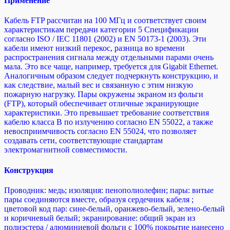
Применение
Кабель FTP рассчитан на 100 МГц и соответствует своим
характеристикам передачи категории 5 Спецификации
согласно ISO / IEC 11801 (2002) и EN 50173-1 (2003). Эти
кабели имеют низкий перекос, разница во времени
распространения сигнала между отдельными парами очень
мала. Это все чаще, например, требуется для Gigabit Ethernet.
Аналогичным образом следует подчеркнуть конструкцию, и
как следствие, малый вес и связанную с этим низкую
пожарную нагрузку. Пары окружены экраном из фольги
(FTP), который обеспечивает отличные экранирующие
характеристики. Это превышает требование соответствия
кабелю класса B по излучению согласно EN 55022, а также
невосприимчивость согласно EN 55024, что позволяет
создавать сети, соответствующие стандартам
электромагнитной совместимости.
Конструкция
Проводник: медь; изоляция: пенополиолефин; пары: витые
пары соединяются вместе, образуя сердечник кабеля ;
цветовой код пар: сине-белый, оранжево-белый, зелено-белый
и коричневый белый; экранирование: общий экран из
полиэстера / алюминиевой фольги с 100% покрытие нанесено