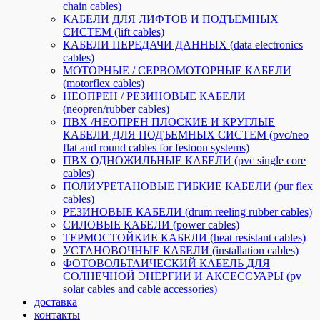
chain cables)
КАБЕЛИ ДЛЯ ЛИФТОВ И ПОДЪЕМНЫХ
СИСТЕМ (lift cables)
КАБЕЛИ ПЕРЕДАЧИ ДАННЫХ (data electronics
cables)
МОТОРНЫЕ / СЕРВОМОТОРНЫЕ КАБЕЛИ
(motorflex cables)
НЕОПРЕН / РЕЗИНОВЫЕ КАБЕЛИ
(neopren/rubber cables)
ПВХ /НЕОПРЕН ПЛОСКИЕ И КРУГЛЫЕ
КАБЕЛИ ДЛЯ ПОДЪЕМНЫХ СИСТЕМ (pvc/neo
flat and round cables for festoon systems)
ПВХ ОДНОЖИЛЬНЫЕ КАБЕЛИ (pvc single core
cables)
ПОЛИУРЕТАНОВЫЕ ГИБКИЕ КАБЕЛИ (pur flex
cables)
РЕЗИНОВЫЕ КАБЕЛИ (drum reeling rubber cables)
СИЛОВЫЕ КАБЕЛИ (power cables)
ТЕРМОСТОЙКИЕ КАБЕЛИ (heat resistant cables)
УСТАНОВОЧНЫЕ КАБЕЛИ (installation cables)
ФОТОВОЛЬТАИЧЕСКИЙ КАБЕЛЬ ДЛЯ
СОЛНЕЧНОЙ ЭНЕРГИИ И АКСЕССУАРЫ (pv
solar cables and cable accessories)
доставка
контакты