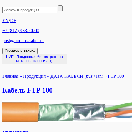
EN
/
DE
+7 (812) 938-20-00
post@boehm-kabel.ru
Обратный звонок
LME - Лондонская биржа цветных
металлов цены
($/тн):
Главная
»
Продукция
»
ДАТА КАБЕЛИ (bus / lan)
»
FTP 100
Кабель FTP 100