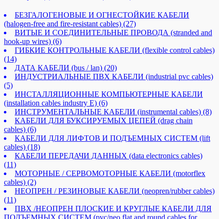
БЕЗГАЛОГЕНОВЫЕ И ОГНЕСТОЙКИЕ КАБЕЛИ
(halogen-free and fire-resistant cables)
(27)
ВИТЫЕ И СОЕДИНИТЕЛЬНЫЕ ПРОВОДА (stranded and
hook-up wires)
(6)
ГИБКИЕ КОНТРОЛЬНЫЕ КАБЕЛИ (flexible control cables)
(14)
ДАТА КАБЕЛИ (bus / lan)
(20)
ИНДУСТРИАЛЬНЫЕ ПВХ КАБЕЛИ (industrial pvc cables)
(5)
ИНСТАЛЛЯЦИОННЫЕ КОМПЬЮТЕРНЫЕ КАБЕЛИ
(installation cables industry E)
(6)
ИНСТРУМЕНТАЛЬНЫЕ КАБЕЛИ (instrumental cables)
(8)
КАБЕЛИ ДЛЯ БУКСИРУЕМЫХ ЦЕПЕЙ (drag chain
cables)
(6)
КАБЕЛИ ДЛЯ ЛИФТОВ И ПОДЪЕМНЫХ СИСТЕМ (lift
cables)
(18)
КАБЕЛИ ПЕРЕДАЧИ ДАННЫХ (data electronics cables)
(11)
МОТОРНЫЕ / СЕРВОМОТОРНЫЕ КАБЕЛИ (motorflex
cables)
(2)
НЕОПРЕН / РЕЗИНОВЫЕ КАБЕЛИ (neopren/rubber cables)
(11)
ПВХ /НЕОПРЕН ПЛОСКИЕ И КРУГЛЫЕ КАБЕЛИ ДЛЯ
ПОДЪЕМНЫХ СИСТЕМ (pvc/neo flat and round cables for